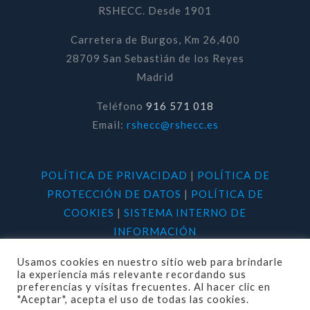
RSHECC. Desde 1901
Carretera de Burgos, Km 26,400
28709 San Sebastián de los Reyes
Madrid
Teléfono
916 571 018
Email:
rshecc@rshecc.es
POLÍTICA DE PRIVACIDAD
|
POLÍTICA DE
PROTECCIÓN DE DATOS
|
POLÍTICA DE
COOKIES
|
SISTEMA INTERNO DE
INFORMACIÓN
Usamos cookies en nuestro sitio web para brindarle
la experiencia más relevante recordando sus
preferencias y visitas frecuentes. Al hacer clic en
"Aceptar", acepta el uso de todas las cookies.