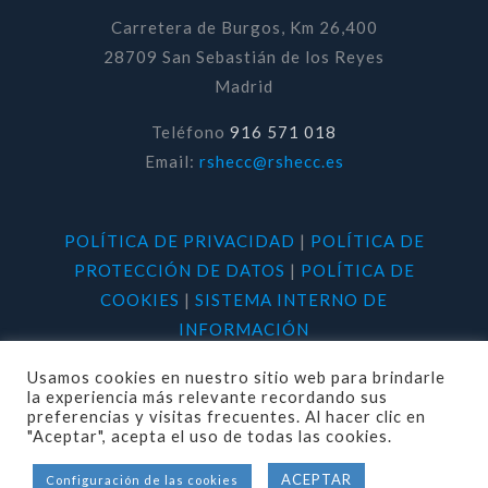
Carretera de Burgos, Km 26,400
28709 San Sebastián de los Reyes
Madrid
Teléfono
916 571 018
Email:
rshecc@rshecc.es
POLÍTICA DE PRIVACIDAD
|
POLÍTICA DE
PROTECCIÓN DE DATOS
|
POLÍTICA DE
COOKIES
|
SISTEMA INTERNO DE
INFORMACIÓN
Usamos cookies en nuestro sitio web para brindarle
la experiencia más relevante recordando sus
preferencias y visitas frecuentes. Al hacer clic en
"Aceptar", acepta el uso de todas las cookies.
© 2020 RSHECC. Todos los derechos
ACEPTAR
Configuración de las cookies