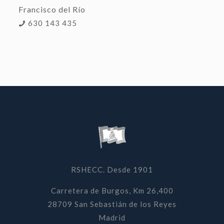
Francisco del Río
630 143 435
RSHECC. Desde 1901
Carretera de Burgos, Km 26,400
28709 San Sebastián de los Reyes
Madrid