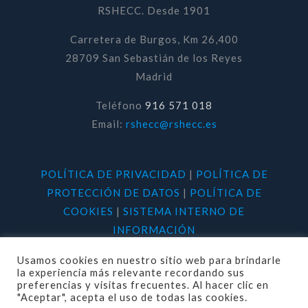
RSHECC. Desde 1901
Carretera de Burgos, Km 26,400
28709 San Sebastián de los Reyes
Madrid
Teléfono
916 571 018
Email:
rshecc@rshecc.es
POLÍTICA DE PRIVACIDAD
|
POLÍTICA DE
PROTECCIÓN DE DATOS
|
POLÍTICA DE
COOKIES
|
SISTEMA INTERNO DE
INFORMACIÓN
Usamos cookies en nuestro sitio web para brindarle
la experiencia más relevante recordando sus
preferencias y visitas frecuentes. Al hacer clic en
"Aceptar", acepta el uso de todas las cookies.