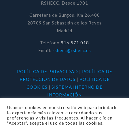
RSHECC. Desde 1901
Carretera de Burgos, Km 26,400
28709 San Sebastián de los Reyes
Madrid
Teléfono
916 571 018
Email:
rshecc@rshecc.es
POLÍTICA DE PRIVACIDAD
|
POLÍTICA DE
PROTECCIÓN DE DATOS
|
POLÍTICA DE
COOKIES
|
SISTEMA INTERNO DE
INFORMACIÓN
Usamos cookies en nuestro sitio web para brindarle
la experiencia más relevante recordando sus
preferencias y visitas frecuentes. Al hacer clic en
"Aceptar", acepta el uso de todas las cookies.