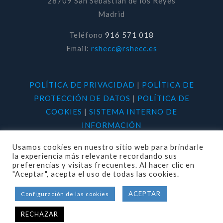
28709 San Sebastián de los Reyes
Madrid
Teléfono
916 571 018
Email:
rshecc@rshecc.es
POLÍTICA DE PRIVACIDAD
|
POLÍTICA DE
PROTECCIÓN DE DATOS
|
POLÍTICA DE
COOKIES
|
SISTEMA INTERNO DE
INFORMACIÓN
Usamos cookies en nuestro sitio web para brindarle
la experiencia más relevante recordando sus
preferencias y visitas frecuentes. Al hacer clic en
"Aceptar", acepta el uso de todas las cookies.
© 2020 RSHECC. Todos los derechos
ACEPTAR
Configuración de las cookies
reservados.
RECHAZAR