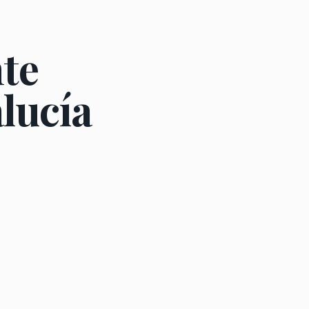
nte
lucía