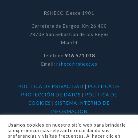
RSHECC. Desde 1901
Carretera de Burgos, Km 26,400
28709 San Sebastián de los Reyes
Madrid
Teléfono
916 571 018
Email:
rshecc@rshecc.es
POLÍTICA DE PRIVACIDAD
|
POLÍTICA DE
PROTECCIÓN DE DATOS
|
POLÍTICA DE
COOKIES
|
SISTEMA INTERNO DE
INFORMACIÓN
Usamos cookies en nuestro sitio web para brindarle
la experiencia más relevante recordando sus
preferencias y visitas frecuentes. Al hacer clic en