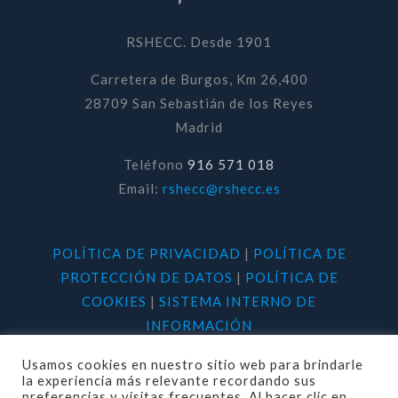
RSHECC. Desde 1901
Carretera de Burgos, Km 26,400
28709 San Sebastián de los Reyes
Madrid
Teléfono
916 571 018
Email:
rshecc@rshecc.es
POLÍTICA DE PRIVACIDAD
|
POLÍTICA DE
PROTECCIÓN DE DATOS
|
POLÍTICA DE
COOKIES
|
SISTEMA INTERNO DE
INFORMACIÓN
Usamos cookies en nuestro sitio web para brindarle
la experiencia más relevante recordando sus
preferencias y visitas frecuentes. Al hacer clic en