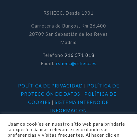
RSHECC. Desde 1901
Carretera de Burgos, Km 26,400
28709 San Sebastián de los Reyes
Madrid
Teléfono
916 571 018
Email:
rshecc@rshecc.es
POLÍTICA DE PRIVACIDAD
|
POLÍTICA DE
PROTECCIÓN DE DATOS
|
POLÍTICA DE
COOKIES
|
SISTEMA INTERNO DE
INFORMACIÓN
Usamos cookies en nuestro sitio web para brindarle
la experiencia más relevante recordando sus
preferencias y visitas frecuentes. Al hacer clic en