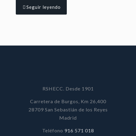
Seguir leyendo
RSHECC. Desde 1901
Carretera de Burgos, Km 26,400
28709 San Sebastián de los Reyes
Madrid
Teléfono
916 571 018