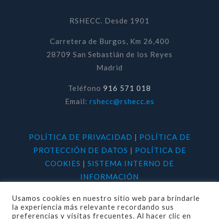
RSHECC. Desde 1901
Carretera de Burgos, Km 26,400
28709 San Sebastián de los Reyes
Madrid
Teléfono
916 571 018
Email:
rshecc@rshecc.es
POLÍTICA DE PRIVACIDAD
|
POLÍTICA DE
PROTECCIÓN DE DATOS
|
POLÍTICA DE
COOKIES
|
SISTEMA INTERNO DE
INFORMACIÓN
Usamos cookies en nuestro sitio web para brindarle
la experiencia más relevante recordando sus
preferencias y visitas frecuentes. Al hacer clic en