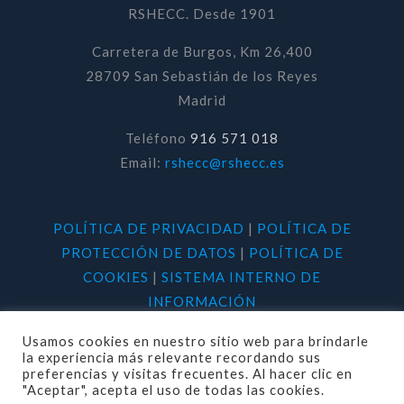
RSHECC. Desde 1901
Carretera de Burgos, Km 26,400
28709 San Sebastián de los Reyes
Madrid
Teléfono
916 571 018
Email:
rshecc@rshecc.es
POLÍTICA DE PRIVACIDAD
|
POLÍTICA DE
PROTECCIÓN DE DATOS
|
POLÍTICA DE
COOKIES
|
SISTEMA INTERNO DE
INFORMACIÓN
Usamos cookies en nuestro sitio web para brindarle
la experiencia más relevante recordando sus
preferencias y visitas frecuentes. Al hacer clic en
"Aceptar", acepta el uso de todas las cookies.