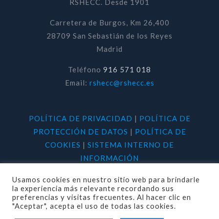
RSHECC. Desde 1901
Carretera de Burgos, Km 26,400
28709 San Sebastián de los Reyes
Madrid
Teléfono
916 571 018
Email:
rshecc@rshecc.es
POLÍTICA DE PRIVACIDAD
|
POLÍTICA DE
PROTECCIÓN DE DATOS
|
POLÍTICA DE
COOKIES
|
SISTEMA INTERNO DE
INFORMACIÓN
Usamos cookies en nuestro sitio web para brindarle
la experiencia más relevante recordando sus
preferencias y visitas frecuentes. Al hacer clic en
"Aceptar", acepta el uso de todas las cookies.
© 2020 RSHECC. Todos los derechos