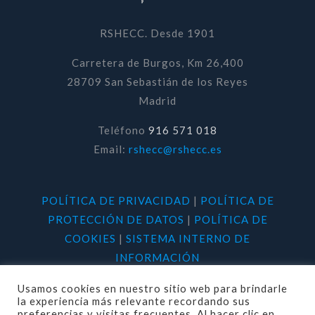
RSHECC. Desde 1901
Carretera de Burgos, Km 26,400
28709 San Sebastián de los Reyes
Madrid
Teléfono
916 571 018
Email:
rshecc@rshecc.es
POLÍTICA DE PRIVACIDAD
|
POLÍTICA DE
PROTECCIÓN DE DATOS
|
POLÍTICA DE
COOKIES
|
SISTEMA INTERNO DE
INFORMACIÓN
Usamos cookies en nuestro sitio web para brindarle
la experiencia más relevante recordando sus
preferencias y visitas frecuentes. Al hacer clic en