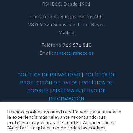
RSHECC. Desde 1901
Carretera de Burgos, Km 26,400
28709 San Sebastián de los Reyes
Madrid
Teléfono
916 571 018
Email:
rshecc@rshecc.es
POLÍTICA DE PRIVACIDAD
|
POLÍTICA DE
PROTECCIÓN DE DATOS
|
POLÍTICA DE
COOKIES
|
SISTEMA INTERNO DE
INFORMACIÓN
Usamos cookies en nuestro sitio web para brindarle
la experiencia más relevante recordando sus
preferencias y visitas frecuentes. Al hacer clic en
"Aceptar", acepta el uso de todas las cookies.