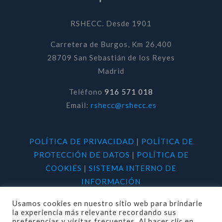
RSHECC. Desde 1901
Carretera de Burgos, Km 26,400
28709 San Sebastián de los Reyes
Madrid
Teléfono
916 571 018
Email:
rshecc@rshecc.es
POLÍTICA DE PRIVACIDAD
|
POLÍTICA DE
PROTECCIÓN DE DATOS
|
POLÍTICA DE
COOKIES
|
SISTEMA INTERNO DE
INFORMACIÓN
Usamos cookies en nuestro sitio web para brindarle
la experiencia más relevante recordando sus
preferencias y visitas frecuentes. Al hacer clic en