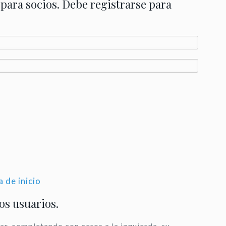
 para socios. Debe registrarse para
a de inicio
los usuarios.
ar, completando con ceros a la izquierda, su