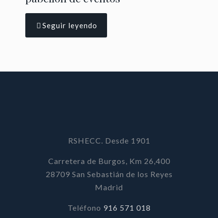
Seguir leyendo
RSHECC. Desde 1901
Carretera de Burgos, Km 26,400
28709 San Sebastián de los Reyes
Madrid
Teléfono
916 571 018