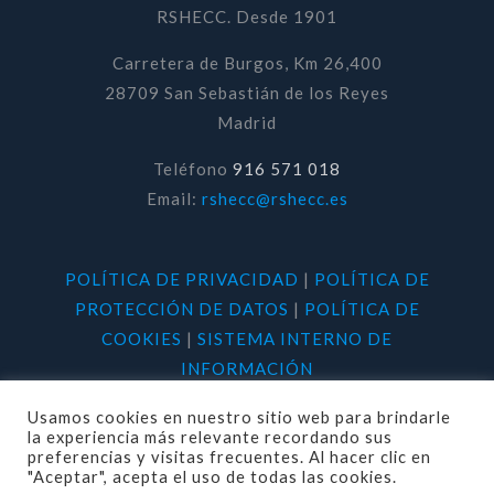
RSHECC. Desde 1901
Carretera de Burgos, Km 26,400
28709 San Sebastián de los Reyes
Madrid
Teléfono
916 571 018
Email:
rshecc@rshecc.es
POLÍTICA DE PRIVACIDAD
|
POLÍTICA DE
PROTECCIÓN DE DATOS
|
POLÍTICA DE
COOKIES
|
SISTEMA INTERNO DE
INFORMACIÓN
Usamos cookies en nuestro sitio web para brindarle
la experiencia más relevante recordando sus
preferencias y visitas frecuentes. Al hacer clic en
"Aceptar", acepta el uso de todas las cookies.