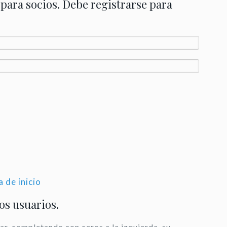
 para socios. Debe registrarse para
a de inicio
los usuarios.
ar, completando con ceros a la izquierda, su