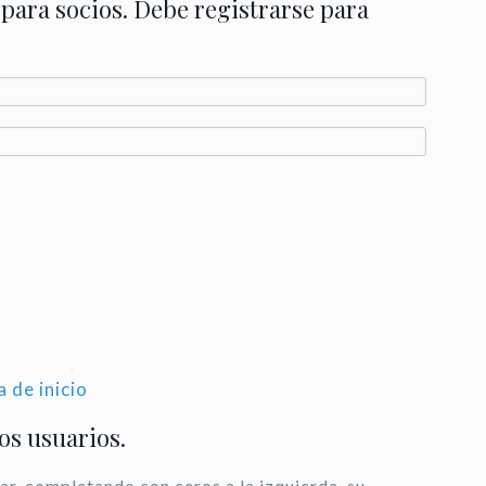
 para socios. Debe registrarse para
a de inicio
los usuarios.
ar, completando con ceros a la izquierda, su