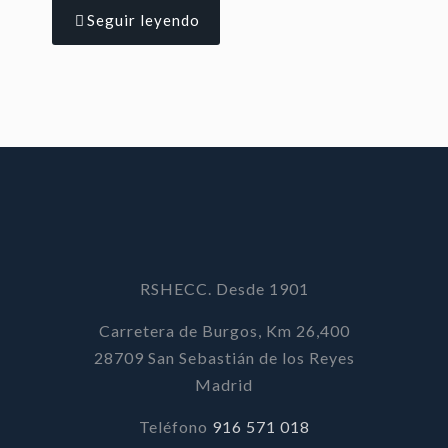
Seguir leyendo
RSHECC. Desde 1901
Carretera de Burgos, Km 26,400
28709 San Sebastián de los Reyes
Madrid
Teléfono
916 571 018