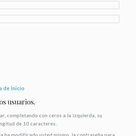
a de inicio
los usuarios.
ar, completando con ceros a la izquierda, su
ongitud de 10 caracteres.
 la ha modificado usted mismo, la contraseña para