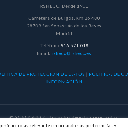
RSHECC. Desde 1901
Carretera de Burgos, Km 26,400
28709 San Sebastián de los Reyes
Madrid
Teléfono
916 571 018
Email:
rshecc@rshecc.es
OLÍTICA DE PROTECCIÓN DE DATOS
|
POLÍTICA DE C
INFORMACIÓN
© 2020 RSHECC. Todos los derechos reservados.
xperiencia más relevante recordando sus preferencias y