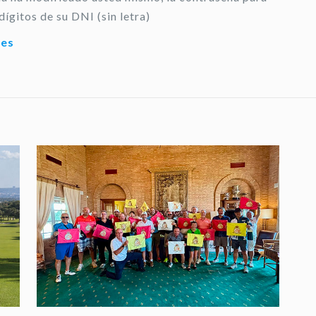
dígitos de su DNI (sin letra)
.es