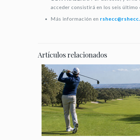
acceder consistirá en los seis último 
Más información en
rshecc@rshecc
Artículos relacionados