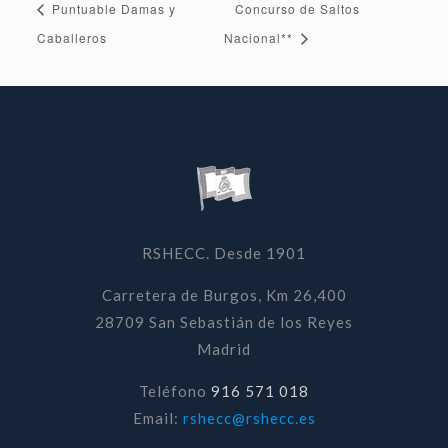
Puntuable Damas y
Concurso de Saltos
Caballeros
Nacional**
RSHECC. Desde 1901
Carretera de Burgos, Km 26,400
28709 San Sebastián de los Reyes
Madrid
Teléfono
916 571 018
Email:
rshecc@rshecc.es