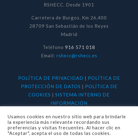
RSHECC. Desde 1901
Carretera de Burgos, Km 26,400
28709 San Sebastián de los Reyes
Madrid
Teléfono
916 571 018
Email:
rshecc@rshecc.es
POLÍTICA DE PRIVACIDAD
|
POLÍTICA DE
PROTECCIÓN DE DATOS
|
POLÍTICA DE
COOKIES
|
SISTEMA INTERNO DE
INFORMACIÓN
Usamos cookies en nuestro sitio web para brindarle
la experiencia más relevante recordando sus
preferencias y visitas frecuentes. Al hacer clic en
"Aceptar", acepta el uso de todas las cookies.