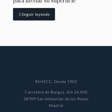
para nivelar su superficie
Seguir leyendo
RSHECC. Desde 1901
Carretera de Burgos, Km 26,400
28709 San Sebastián de los Reyes
Madrid