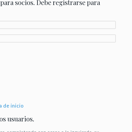
 para socios. Debe registrarse para
a de inicio
los usuarios.
ar, completando con ceros a la izquierda, su