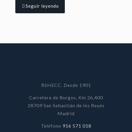
Seguir leyendo
RSHECC. Desde 1901
Carretera de Burgos, Km 26,400
28709 San Sebastián de los Reyes
Madrid
Teléfono
916 571 018