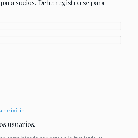
 para socios. Debe registrarse para
a de inicio
los usuarios.
ar, completando con ceros a la izquierda, su