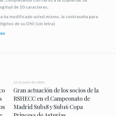
ongitud de 10 caracteres.
 la ha modificado usted mismo, la contraseña para
dígitos de su DNI (sin letra)
.es
13 de julio de 2026
co
Gran actuación de los socios de la
s
RSHECC en el Campeonato de
os
Madrid Sub18 y Sub16 Copa
e
Princesa de Asturias