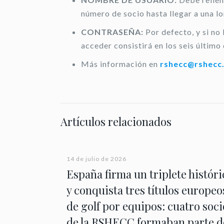
número de socio hasta llegar a una l
CONTRASEÑA:
Por defecto, y si no
acceder consistirá en los seis último 
Más información en
rshecc@rshecc
Artículos relacionados
14 de julio de 2026
España firma un triplete históri
y conquista tres títulos europeo
de golf por equipos: cuatro soci
de la RSHECC formaban parte d