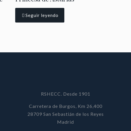
Seguir leyendo
RSHECC. Desde 1901
Carretera de Burgos, Km 26,400
28709 San Sebastián de los Reyes
Madrid