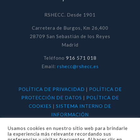
RSHECC. Desde 1901
Carretera de Burgos, Km 26,400
28709 San Sebastián de los Reyes
Madrid
Teléfono
916 571 018
Email:
rshecc@rshecc.es
POLÍTICA DE PRIVACIDAD
|
POLÍTICA DE
PROTECCIÓN DE DATOS
|
POLÍTICA DE
COOKIES
|
SISTEMA INTERNO DE
INFORMACIÓN
Usamos cookies en nuestro sitio web para brindarle
la experiencia más relevante recordando sus
preferencias y visitas frecuentes. Al hacer clic en