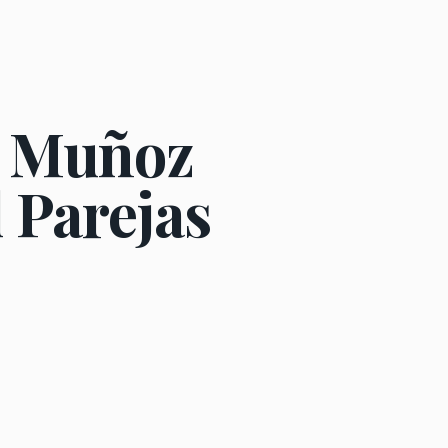
s Muñoz
l Parejas