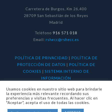
Carretera de Burgos, Km 26,400
28709 San Sebastián de los Reyes
Madrid
Teléfono
916 571 018
Email:
rshecc@rshecc.es
POLÍTICA DE PRIVACIDAD
|
POLÍTICA DE
PROTECCIÓN DE DATOS
|
POLÍTICA DE
COOKIES
|
SISTEMA INTERNO DE
INFORMACIÓN
Usamos cookies en nuestro sitio web para brindarle
la experiencia más relevante recordando sus
preferencias y visitas frecuentes. Al hacer clic en
"Aceptar", acepta el uso de todas las cookies.
© 2020 RSHECC. Todos los derechos