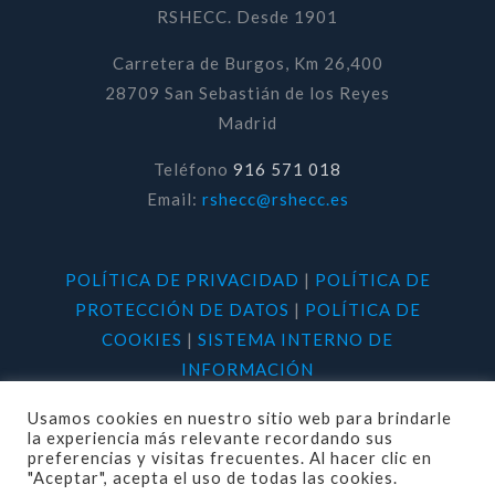
RSHECC. Desde 1901
Carretera de Burgos, Km 26,400
28709 San Sebastián de los Reyes
Madrid
Teléfono
916 571 018
Email:
rshecc@rshecc.es
POLÍTICA DE PRIVACIDAD
|
POLÍTICA DE
PROTECCIÓN DE DATOS
|
POLÍTICA DE
COOKIES
|
SISTEMA INTERNO DE
INFORMACIÓN
Usamos cookies en nuestro sitio web para brindarle
la experiencia más relevante recordando sus
preferencias y visitas frecuentes. Al hacer clic en
"Aceptar", acepta el uso de todas las cookies.