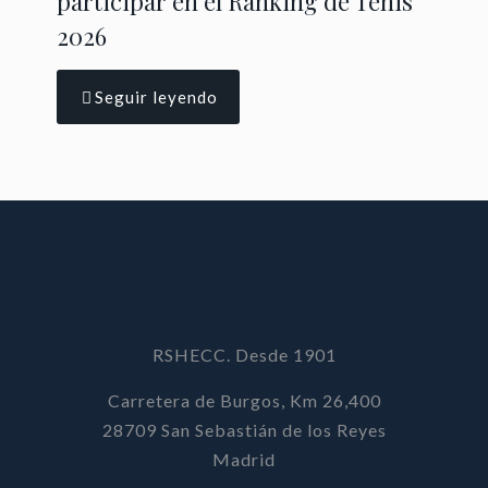
participar en el Ránking de Tenis
2026
Seguir leyendo
RSHECC. Desde 1901
Carretera de Burgos, Km 26,400
28709 San Sebastián de los Reyes
Madrid