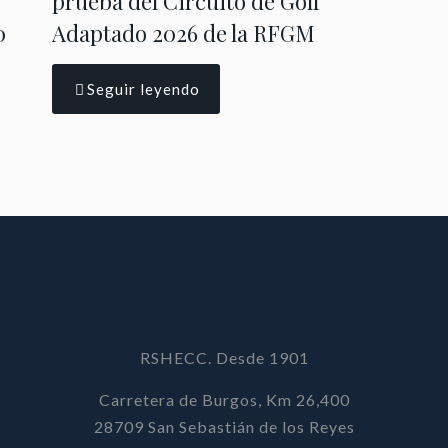
prueba del Circuito de Golf
0
Adaptado 2026 de la RFGM
Seguir leyendo
RSHECC. Desde 1901
Carretera de Burgos, Km 26,400
28709 San Sebastián de los Reyes