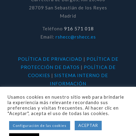
28709 San Sebastián de los Reyes
Madrid
Teléfono
916 571 018
Email:
rshecc@rshecc.es
POLÍTICA DE PRIVACIDAD
|
POLÍTICA DE
PROTECCIÓN DE DATOS
|
POLÍTICA DE
COOKIES
|
SISTEMA INTERNO DE
INFORMACIÓN
Usamos cookies en nuestro sitio web para brindarle
la experiencia más relevante recordando sus
preferencias y visitas frecuentes. Al hacer clic en
"Aceptar", acepta el uso de todas las cookies.
© 2020 RSHECC. Todos los derechos
ACEPTAR
Configuración de las cookies
reservados.