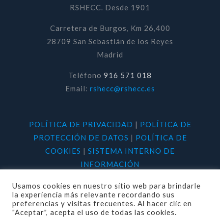
RSHECC. Desde 1901
Carretera de Burgos, Km 26,400
28709 San Sebastián de los Reyes
Madrid
Teléfono
916 571 018
Email:
rshecc@rshecc.es
POLÍTICA DE PRIVACIDAD
|
POLÍTICA DE
PROTECCIÓN DE DATOS
|
POLÍTICA DE
COOKIES
|
SISTEMA INTERNO DE
INFORMACIÓN
Usamos cookies en nuestro sitio web para brindarle
la experiencia más relevante recordando sus
preferencias y visitas frecuentes. Al hacer clic en
"Aceptar", acepta el uso de todas las cookies.