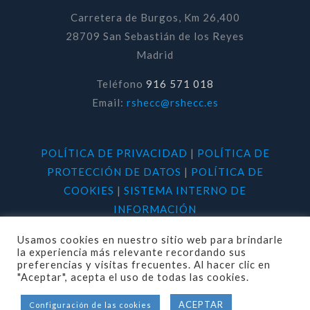
Carretera de Burgos, Km 26,400
28709 San Sebastián de los Reyes
Madrid
Teléfono
916 571 018
Email:
rshecc@rshecc.es
POLÍTICA DE PRIVACIDAD
|
POLÍTICA DE
PROTECCIÓN DE DATOS
|
POLÍTICA DE
COOKIES
|
SISTEMA INTERNO DE
INFORMACIÓN
Usamos cookies en nuestro sitio web para brindarle
la experiencia más relevante recordando sus
preferencias y visitas frecuentes. Al hacer clic en
"Aceptar", acepta el uso de todas las cookies.
© 2020 RSHECC. Todos los derechos
ACEPTAR
Configuración de las cookies