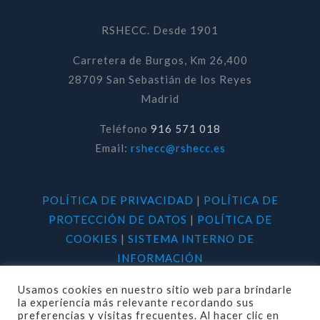
RSHECC. Desde 1901
Carretera de Burgos, Km 26,400
28709 San Sebastián de los Reyes
Madrid
Teléfono
916 571 018
Email:
rshecc@rshecc.es
POLÍTICA DE PRIVACIDAD
|
POLÍTICA DE
PROTECCIÓN DE DATOS
|
POLÍTICA DE
COOKIES
|
SISTEMA INTERNO DE
INFORMACIÓN
Usamos cookies en nuestro sitio web para brindarle
la experiencia más relevante recordando sus
preferencias y visitas frecuentes. Al hacer clic en