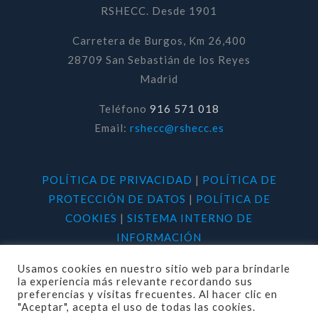
RSHECC. Desde 1901
Carretera de Burgos, Km 26,400
28709 San Sebastián de los Reyes
Madrid
Teléfono
916 571 018
Email:
rshecc@rshecc.es
POLÍTICA DE PRIVACIDAD
|
POLÍTICA DE
PROTECCIÓN DE DATOS
|
POLÍTICA DE
COOKIES
|
SISTEMA INTERNO DE
INFORMACIÓN
Usamos cookies en nuestro sitio web para brindarle
la experiencia más relevante recordando sus
preferencias y visitas frecuentes. Al hacer clic en
"Aceptar", acepta el uso de todas las cookies.