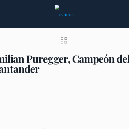
milian Puregger, Campeón d
Santander