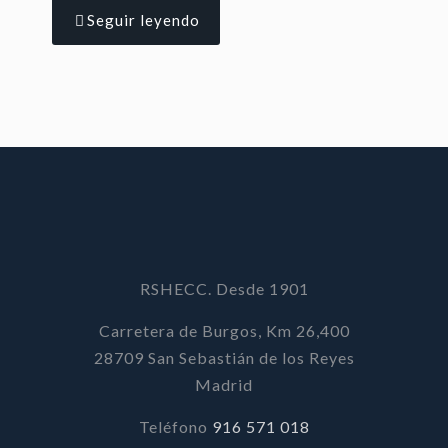
Seguir leyendo
RSHECC. Desde 1901
Carretera de Burgos, Km 26,400
28709 San Sebastián de los Reyes
Madrid
Teléfono
916 571 018