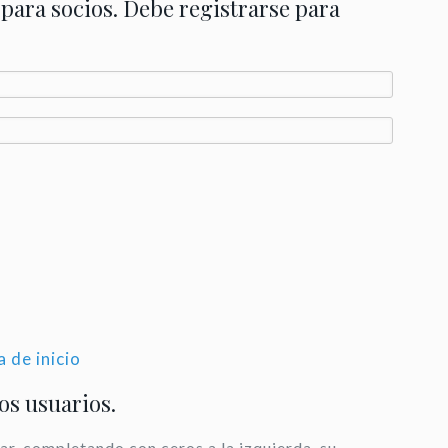
 para socios. Debe registrarse para
a de inicio
los usuarios.
ar, completando con ceros a la izquierda, su