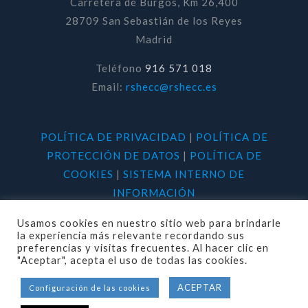
Carretera de Burgos, Km 26,400
28709 San Sebastián de los Reyes
Madrid
Teléfono
916 571 018
Email:
rshecc@rshecc.es
POLÍTICA DE PRIVACIDAD
|
POLÍTICA DE
PROTECCIÓN DE DATOS
|
POLÍTICA DE
COOKIES
|
SISTEMA INTERNO DE
INFORMACIÓN
Usamos cookies en nuestro sitio web para brindarle
la experiencia más relevante recordando sus
preferencias y visitas frecuentes. Al hacer clic en
"Aceptar", acepta el uso de todas las cookies.
© 2020 RSHECC. Todos los derechos
ACEPTAR
Configuración de las cookies
reservados.