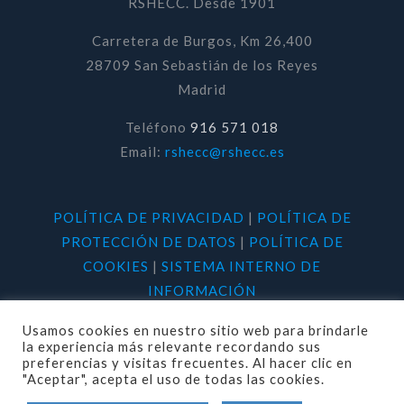
RSHECC. Desde 1901
Carretera de Burgos, Km 26,400
28709 San Sebastián de los Reyes
Madrid
Teléfono
916 571 018
Email:
rshecc@rshecc.es
POLÍTICA DE PRIVACIDAD
|
POLÍTICA DE
PROTECCIÓN DE DATOS
|
POLÍTICA DE
COOKIES
|
SISTEMA INTERNO DE
INFORMACIÓN
Usamos cookies en nuestro sitio web para brindarle
la experiencia más relevante recordando sus
preferencias y visitas frecuentes. Al hacer clic en
"Aceptar", acepta el uso de todas las cookies.
© 2020 RSHECC. Todos los derechos