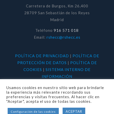
Carretera de Burgos, Km 26,400
28709 San Sebastián de los Reyes
Madrid
Teléfono
916 571 018
Email:
rshecc@rshecc.es
POLÍTICA DE PRIVACIDAD
|
POLÍTICA DE
PROTECCIÓN DE DATOS
|
POLÍTICA DE
COOKIES
|
SISTEMA INTERNO DE
INFORMACIÓN
Usamos cookies en nuestro sitio web para brindarle
la experiencia más relevante recordando sus
preferencias y visitas frecuentes. Al hacer clic en
"Aceptar", acepta el uso de todas las cookies.
© 2020 RSHECC. Todos los derechos
ACEPTAR
Configuración de las cookies