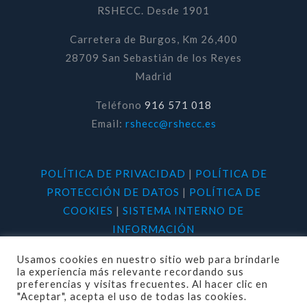
RSHECC. Desde 1901
Carretera de Burgos, Km 26,400
28709 San Sebastián de los Reyes
Madrid
Teléfono
916 571 018
Email:
rshecc@rshecc.es
POLÍTICA DE PRIVACIDAD
|
POLÍTICA DE
PROTECCIÓN DE DATOS
|
POLÍTICA DE
COOKIES
|
SISTEMA INTERNO DE
INFORMACIÓN
Usamos cookies en nuestro sitio web para brindarle
la experiencia más relevante recordando sus
preferencias y visitas frecuentes. Al hacer clic en
"Aceptar", acepta el uso de todas las cookies.