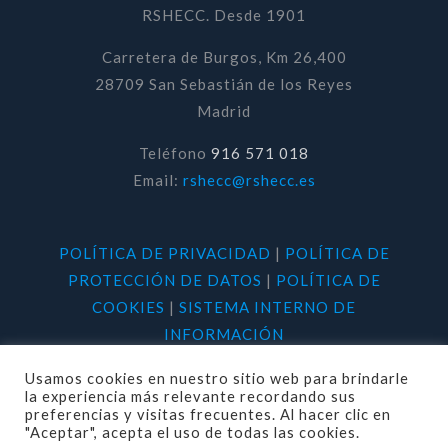
RSHECC. Desde 1901
Carretera de Burgos, Km 26,400
28709 San Sebastián de los Reyes
Madrid
Teléfono
916 571 018
Email:
rshecc@rshecc.es
POLÍTICA DE PRIVACIDAD
|
POLÍTICA DE
PROTECCIÓN DE DATOS
|
POLÍTICA DE
COOKIES
|
SISTEMA INTERNO DE
INFORMACIÓN
Usamos cookies en nuestro sitio web para brindarle
la experiencia más relevante recordando sus
preferencias y visitas frecuentes. Al hacer clic en
"Aceptar", acepta el uso de todas las cookies.