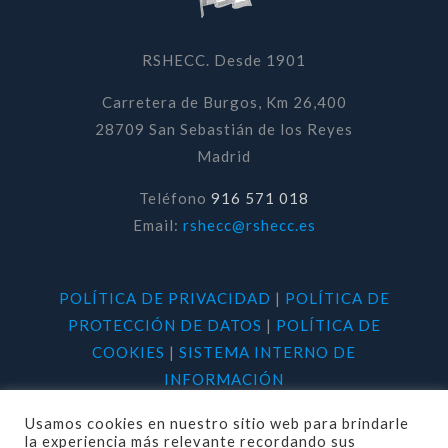
RSHECC. Desde 1901
Carretera de Burgos, Km 26,400
28709 San Sebastián de los Reyes
Madrid
Teléfono
916 571 018
Email:
rshecc@rshecc.es
POLÍTICA DE PRIVACIDAD
|
POLÍTICA DE
PROTECCIÓN DE DATOS
|
POLÍTICA DE
COOKIES
|
SISTEMA INTERNO DE
INFORMACIÓN
Usamos cookies en nuestro sitio web para brindarle
la experiencia más relevante recordando sus