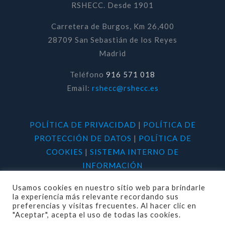
RSHECC. Desde 1901
Carretera de Burgos, Km 26,400
28709 San Sebastián de los Reyes
Madrid
Teléfono
916 571 018
Email:
rshecc@rshecc.es
POLÍTICA DE PRIVACIDAD
|
POLÍTICA DE
PROTECCIÓN DE DATOS
|
POLÍTICA DE
COOKIES
|
SISTEMA INTERNO DE
INFORMACIÓN
Usamos cookies en nuestro sitio web para brindarle
la experiencia más relevante recordando sus
preferencias y visitas frecuentes. Al hacer clic en
"Aceptar", acepta el uso de todas las cookies.