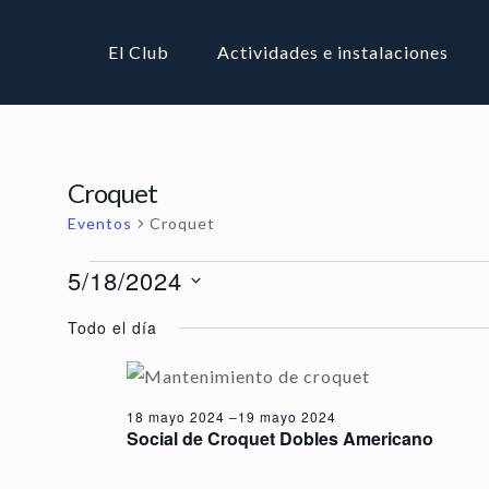
El Club
Actividades e instalaciones
Croquet
Eventos
Croquet
Eventos en 18 mayo 2024
5/18/2024
Selecciona
Todo el día
la
fecha.
18 mayo 2024
–
19 mayo 2024
Social de Croquet Dobles Americano