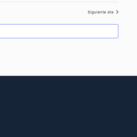
de
Siguiente día
Eventos