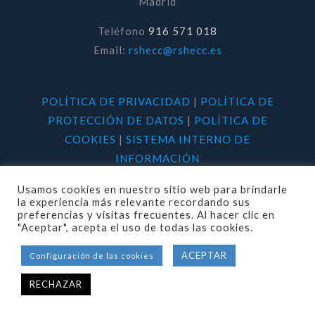
Madrid
Teléfono
916 571 018
Email:
rshecc@rshecc.es
POLÍTICA DE PRIVACIDAD
|
POLÍTICA DE
PROTECCIÓN DE DATOS
|
POLÍTICA DE
COOKIES
|
SISTEMA INTERNO DE
INFORMACIÓN
Usamos cookies en nuestro sitio web para brindarle
la experiencia más relevante recordando sus
preferencias y visitas frecuentes. Al hacer clic en
"Aceptar", acepta el uso de todas las cookies.
© 2020 RSHECC. Todos los derechos
ACEPTAR
Configuración de las cookies
reservados.
RECHAZAR