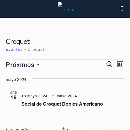
Croquet
Eventos
Croquet
Eventos
Próximos
Naveg
Nav
Buscar
List
de
Selecciona
de
mayo 2024
la
vis
fecha.
búsq
de
SÁB
18 mayo 2024
–
19 mayo 2024
18
Eve
y
Social de Croquet Dobles Americano
vistas
Eventos
Hoy
siguiente(s)
Eventos
anterior(es)