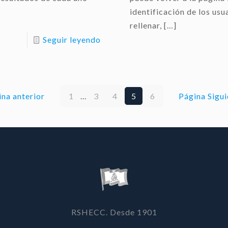
identificación de los 
rellenar,
[…]
Seguir leyendo
na anterior
1
...
3
4
5
6
Página Sigui
RSHECC. Desde 1901