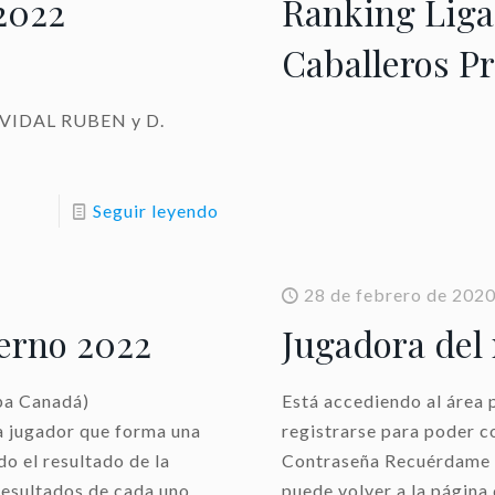
2022
Ranking Liga
Caballeros P
 VIDAL RUBEN y D.
Seguir leyendo
28 de febrero de 202
ierno 2022
Jugadora del
pa Canadá)
Está accediendo al área 
ugador que forma una
registrarse para poder 
do el resultado de la
Contraseña Recuérdame R
 resultados de cada uno
puede volver a la página 