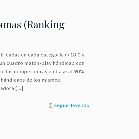
amas (Ranking
sificadas en cada categoría (<18’0 y
n un cuadro match-play hándicap con
re las competidoras en base al 90%
s hándicaps de los mismos,
gadora
[…]
Seguir leyendo